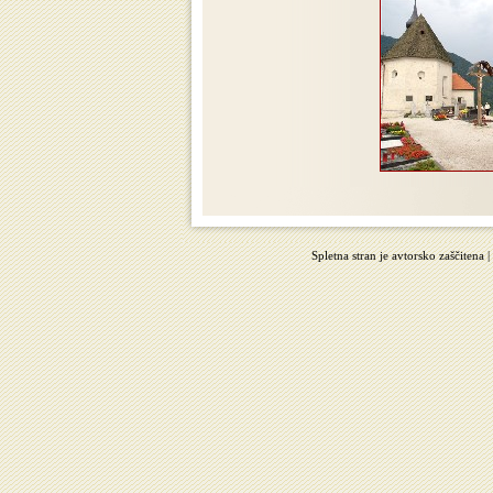
Spletna stran je avtorsko zaščitena 