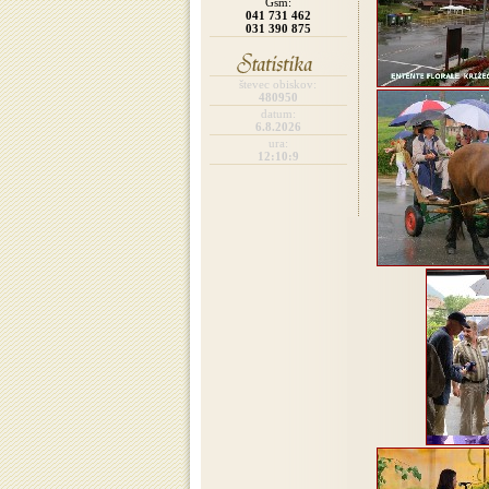
Gsm:
041 731 462
031 390 875
števec obiskov:
480950
datum:
6.8.2026
ura:
12:10:9